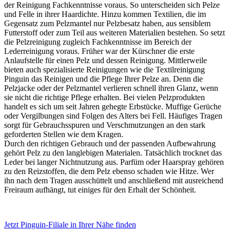
der Reinigung Fachkenntnisse voraus. So unterscheiden sich Pelze
und Felle in ihrer Haardichte. Hinzu kommen Textilien, die im
Gegensatz zum Pelzmantel nur Pelzbesatz haben, aus sensiblem
Futterstoff oder zum Teil aus weiteren Materialien bestehen. So setzt
die Pelzreinigung zugleich Fachkenntnisse im Bereich der
Lederreinigung voraus. Früher war der Kürschner die erste
Anlaufstelle für einen Pelz und dessen Reinigung. Mittlerweile
bieten auch spezialisierte Reinigungen wie die Textilreinigung
Pinguin das Reinigen und die Pflege Ihrer Pelze an. Denn die
Pelzjacke oder der Pelzmantel verlieren schnell ihren Glanz, wenn
sie nicht die richtige Pflege erhalten. Bei vielen Pelzprodukten
handelt es sich um seit Jahren gehegte Erbstücke. Muffige Gerüche
oder Vergilbungen sind Folgen des Alters bei Fell. Häufiges Tragen
sorgt für Gebrauchsspuren und Verschmutzungen an den stark
geforderten Stellen wie dem Kragen.
Durch den richtigen Gebrauch und der passenden Aufbewahrung
gehört Pelz zu den langlebigen Materialen. Tatsächlich trocknet das
Leder bei langer Nichtnutzung aus. Parfüm oder Haarspray gehören
zu den Reizstoffen, die dem Pelz ebenso schaden wie Hitze. Wer
ihn nach dem Tragen ausschüttelt und anschließend mit ausreichend
Freiraum aufhängt, tut einiges für den Erhalt der Schönheit.
Jetzt Pinguin-Filiale in Ihrer Nähe finden