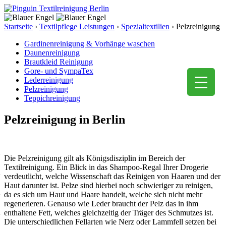
Startseite
›
Textilpflege Leistungen
›
Spezialtextilien
›
Pelzreinigung
Gardinenreinigung & Vorhänge waschen
Daunenreinigung
Brautkleid Reinigung
Gore- und SympaTex
Lederreinigung
Pelzreinigung
Teppichreinigung
Pelzreinigung in Berlin
Die Pelzreinigung gilt als Königsdisziplin im Bereich der
Textilreinigung. Ein Blick in das Shampoo-Regal Ihrer Drogerie
verdeutlicht, welche Wissenschaft das Reinigen von Haaren und der
Haut darunter ist. Pelze sind hierbei noch schwieriger zu reinigen,
da es sich um Haut und Haare handelt, welche sich nicht mehr
regenerieren. Genauso wie Leder braucht der Pelz das in ihm
enthaltene Fett, welches gleichzeitig der Träger des Schmutzes ist.
Die unterschiedlichen Fellarten wie Nerz oder Lammfell setzen bei