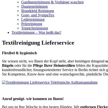
Gardinenreinigung & Vorhänge waschen
Daunenreinigung
Brautkleid Reinigung
Gore- und SympaTex
Lederreinigung
Pelzreinigung
Teppichreinigung
Textilreinigung – Was heißt das?
Textilreinigung Lieferservice
Flexibel & hygienisch
Sie wissen nicht, wo Ihnen der Kopf steht, aber benötigen dringend
s
Bügeln
oder für die
Pflege Ihrer Heimtextilien
fehlen die Kapazität
kundenfreundlicher, lösungsorientierter Service in Berlin richtet sic
Sie Kompetenz, Know-how und eine wunschgerechte, pünktliche Diens
Anruf genügt- wir kommen zu Ihnen!
Bei uns ist Ihre Wäsche in den besten Händen. Wir
entfernen Flecke