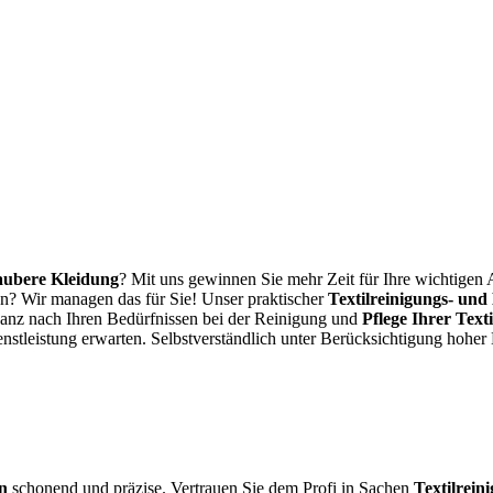
aubere Kleidung
? Mit uns gewinnen Sie mehr Zeit für Ihre wichtigen
en? Wir managen das für Sie! Unser praktischer
Textilreinigungs- und 
h ganz nach Ihren Bedürfnissen bei der Reinigung und
Pflege Ihrer Texti
tleistung erwarten. Selbstverständlich unter Berücksichtigung hoher
n
schonend und präzise. Vertrauen Sie dem Profi in Sachen
Textilrein