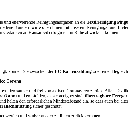
lle und enervierende Reinigungsaufgaben an die
Textilreinigung Pingu
ufriedene Kunden- wir wollen Ihnen mit unserem Reinigungs- und Liefers
en Gedanken an Hausarbeit erfolgreich in Ruhe abwickeln können.
olgt, können Sie zwischen der
EC-Kartenzahlung
oder einer Begleic
 Textilien sauber und frei von aktiven Coronaviren zurück. Allen Textil
nerkannt
und empfohlen, da sie geeignet sind,
übertragbare Erreger
d halten den erforderlichen Mindestabstand ein, so dass auch bei älte
deranschmutzung
sicher geschützt.
rbeitet werden und sauber wieder zu Ihnen zurück kommen